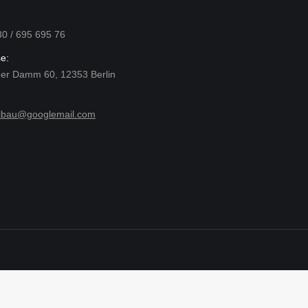
30 / 695 695 76
e:
er Damm 60, 12353 Berlin
llbau@googlemail.com