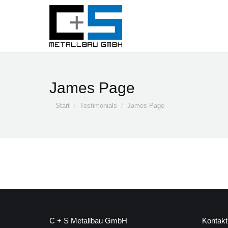
James Page
Sie befinden sich hier:
Start
Testimonials
James Page
C + S Metallbau GmbH
Kontakt