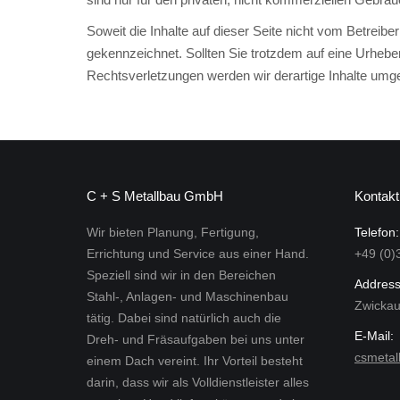
Soweit die Inhalte auf dieser Seite nicht vom Betreibe
gekennzeichnet. Sollten Sie trotzdem auf eine Urhe
Rechtsverletzungen werden wir derartige Inhalte umg
C + S Metallbau GmbH
Kontakt
Wir bieten Planung, Fertigung,
Telefon:
Errichtung und Service aus einer Hand.
+49 (0)
Speziell sind wir in den Bereichen
Address
Stahl-, Anlagen- und Maschinenbau
Zwickau
tätig. Dabei sind natürlich auch die
E-Mail:
Dreh- und Fräsaufgaben bei uns unter
csmeta
einem Dach vereint. Ihr Vorteil besteht
darin, dass wir als Volldienstleister alles