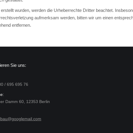
r erstellt wurden, werden die Urheberrechte Dritter beachtet. Insbeson
berrechtsverletzung aufmerksam werden, bitten wir um einen entspre
ehend entfernen.
ieren Sie uns:
30 / 695 695 76
e:
er Damm 60, 12353 Berlin
llbau@googlemail.com