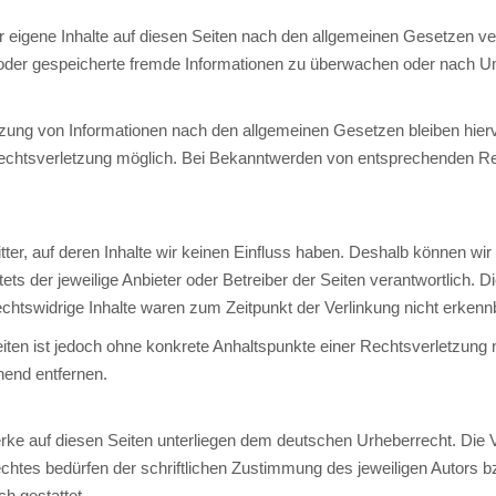
 eigene Inhalte auf diesen Seiten nach den allgemeinen Gesetzen ver
lte oder gespeicherte fremde Informationen zu überwachen oder nach U
zung von Informationen nach den allgemeinen Gesetzen bleiben hierv
 Rechtsverletzung möglich. Bei Bekanntwerden von entsprechenden R
ter, auf deren Inhalte wir keinen Einfluss haben. Deshalb können wi
stets der jeweilige Anbieter oder Betreiber der Seiten verantwortlich. 
chtswidrige Inhalte waren zum Zeitpunkt der Verlinkung nicht erkenn
 Seiten ist jedoch ohne konkrete Anhaltspunkte einer Rechtsverletzun
hend entfernen.
erke auf diesen Seiten unterliegen dem deutschen Urheberrecht. Die Ve
htes bedürfen der schriftlichen Zustimmung des jeweiligen Autors bz
h gestattet.