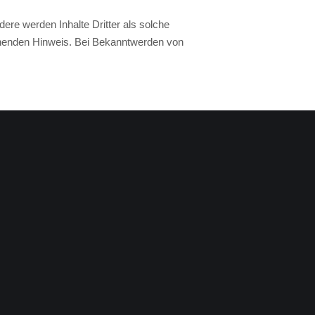
dere werden Inhalte Dritter als solche
chenden Hinweis. Bei Bekanntwerden von